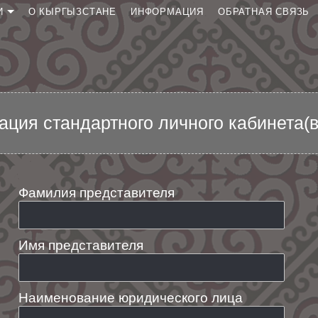
И
О КЫРГЫЗСТАНЕ
ИНФОРМАЦИЯ
ОБРАТНАЯ СВЯЗЬ
у
аявку
атус
 на новый
ация стандартного личного кабинета(
смотрение
Фамилия представителя
Имя представителя
Наименование юридического лица