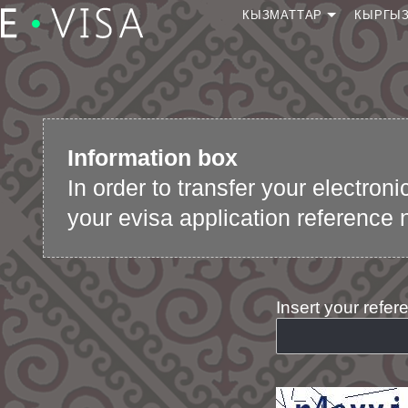
КЫЗМАТТАР
КЫРГЫЗ
Виза алууга кайрылуу
Виза алуу
кайрылуусун улантуу
Кайрылуунун абалын
Information box
текшерүү
In order to transfer your electron
Визаны башка
документке которуу
your evisa application reference 
E-виза арызын кароону
тездетүү
Insert your refe